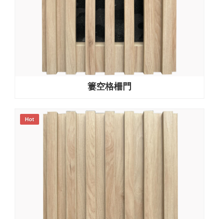
簍空格柵門
Hot