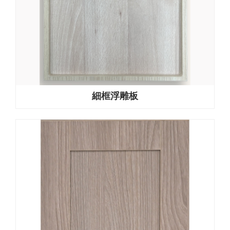
細框浮雕板