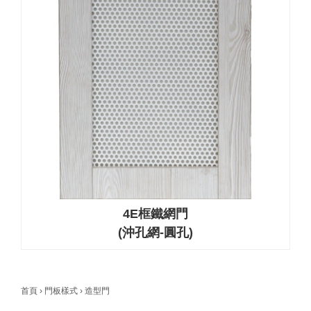
4E框鐵網門
(沖孔網-圓孔)
首頁
›
門板樣式
›
造型門