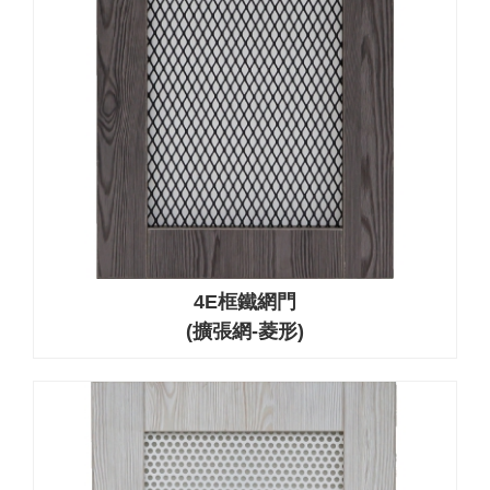
4E框鐵網門
(擴張網-菱形)