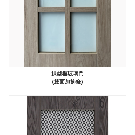
拱型框玻璃門
(雙面加飾條)