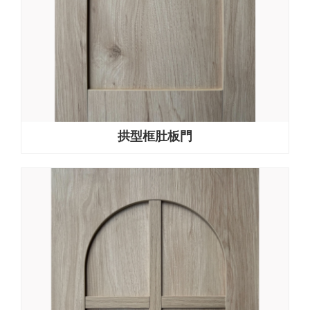
拱型框肚板門