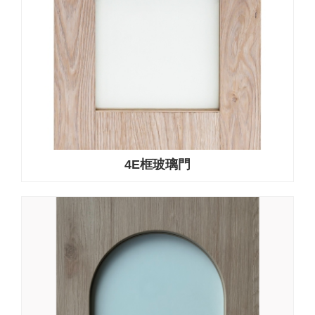
4E框玻璃門