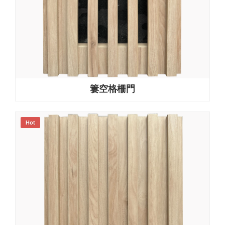
簍空格柵門
Hot