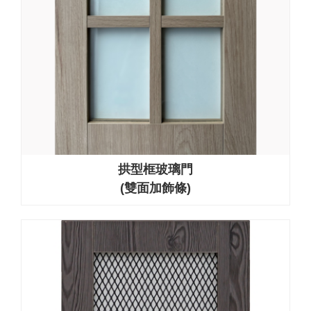
拱型框玻璃門
(雙面加飾條)