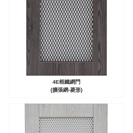
4E框鐵網門
(擴張網-菱形)