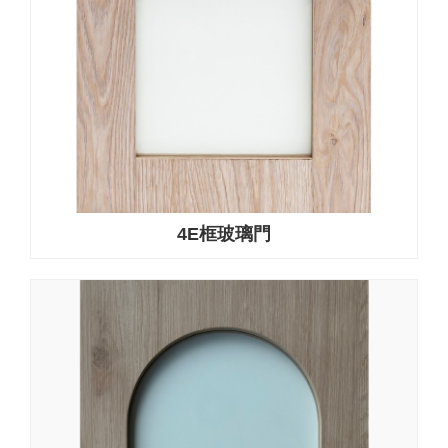
4E框玻璃門