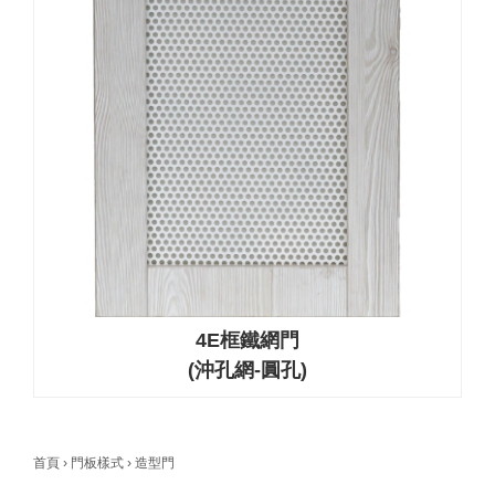
4E框鐵網門
(沖孔網-圓孔)
首頁
›
門板樣式
›
造型門