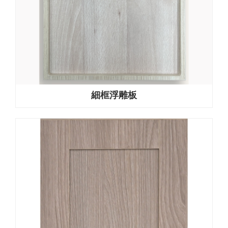
細框浮雕板