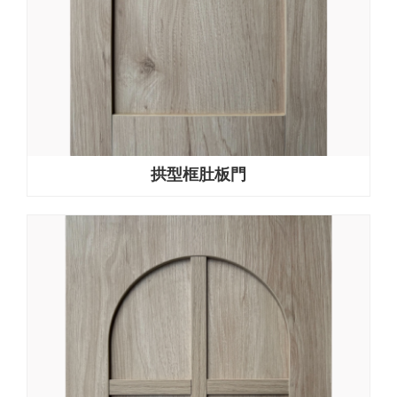
拱型框肚板門